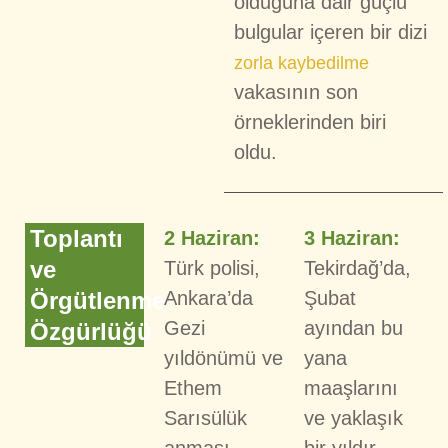
olduğuna dair güçlü
bulgular içeren bir dizi
zorla kaybedilme
vakasının son
örneklerinden biri
oldu.
Toplantı
2 Haziran:
3 Haziran:
ve
Türk polisi,
Tekirdağ’da,
Örgütlenme
Ankara’da
Şubat
Gezi
ayından bu
Özgürlüğü
yıldönümü ve
yana
Ethem
maaşlarını
Sarısülük
ve yaklaşık
anması
bir yıldır