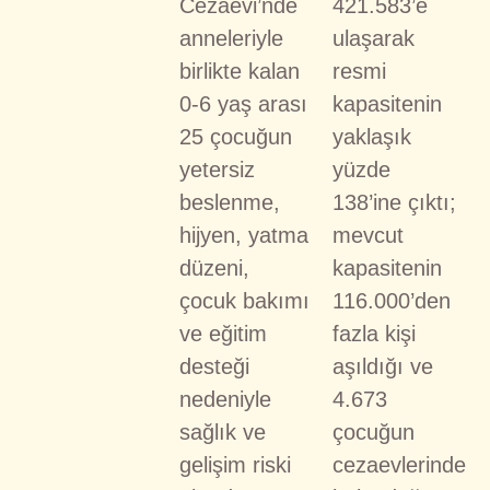
Cezaevi’nde
421.583’e
anneleriyle
ulaşarak
birlikte kalan
resmi
0-6 yaş arası
kapasitenin
25 çocuğun
yaklaşık
yetersiz
yüzde
beslenme,
138’ine çıktı;
hijyen, yatma
mevcut
düzeni,
kapasitenin
çocuk bakımı
116.000’den
ve eğitim
fazla kişi
desteği
aşıldığı ve
nedeniyle
4.673
sağlık ve
çocuğun
gelişim riski
cezaevlerinde