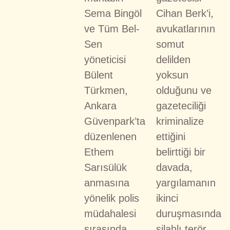
Sema Bingöl
Cihan Berk’i,
ve Tüm Bel-
avukatlarının
Sen
somut
yöneticisi
delilden
Bülent
yoksun
Türkmen,
olduğunu ve
Ankara
gazeteciliği
Güvenpark’ta
kriminalize
düzenlenen
ettiğini
Ethem
belirttiği bir
Sarısülük
davada,
anmasına
yargılamanın
yönelik polis
ikinci
müdahalesi
duruşmasında
sırasında
silahlı terör