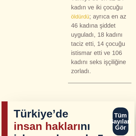
kadın ve iki çocuğu
; ayrıca en az
öldürdü
46 kadına şiddet
uyguladı, 18 kadını
taciz etti, 14 çocuğu
istismar etti ve 106
kadını seks işçiliğine
zorladı.
Türkiye’de
Tüm
Sayıları
insan hakları
nı
Gör