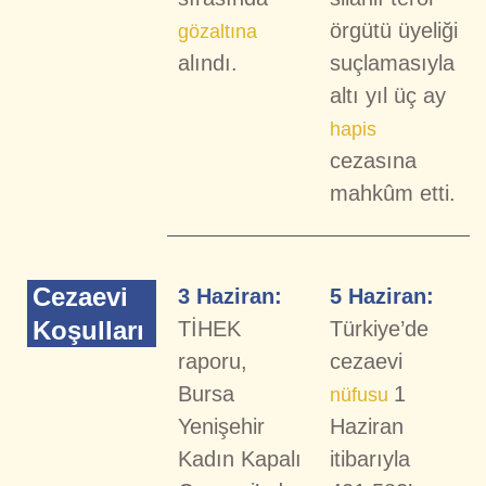
örgütü üyeliği
gözaltına
alındı.
suçlamasıyla
altı yıl üç ay
hapis
cezasına
mahkûm etti.
Cezaevi
3 Haziran:
5 Haziran:
Koşulları
TİHEK
Türkiye’de
raporu,
cezaevi
Bursa
1
nüfusu
Yenişehir
Haziran
Kadın Kapalı
itibarıyla