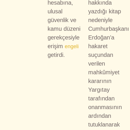
hesabına,
hakkında
ulusal
yazdığı kitap
güvenlik ve
nedeniyle
kamu düzeni
Cumhurbaşkanı
gerekçesiyle
Erdoğan’a
erişim
hakaret
engeli
getirdi.
suçundan
verilen
mahkûmiyet
kararının
Yargıtay
tarafından
onanmasının
ardından
tutuklanarak