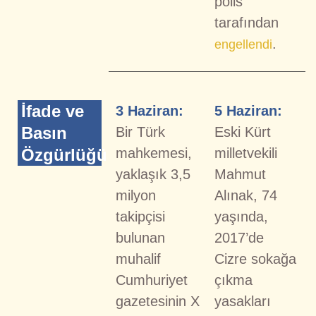
polis
tarafından
.
engellendi
İfade ve
3 Haziran:
5 Haziran:
Basın
Bir Türk
Eski Kürt
Özgürlüğü
mahkemesi,
milletvekili
yaklaşık 3,5
Mahmut
milyon
Alınak, 74
takipçisi
yaşında,
bulunan
2017’de
muhalif
Cizre sokağa
Cumhuriyet
çıkma
gazetesinin X
yasakları