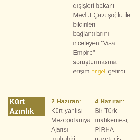
dışişleri bakanı
Mevlüt Çavuşoğlu ile
bildirilen
bağlantılarını
inceleyen “Visa
Empire”
soruşturmasına
erişim
getirdi.
engeli
Kürt
2
Haziran:
4 Haziran:
Azınlık
Kürt yanlısı
Bir Türk
Mezopotamya
mahkemesi,
Ajansı
PİRHA
muhabiri
gazetecisi