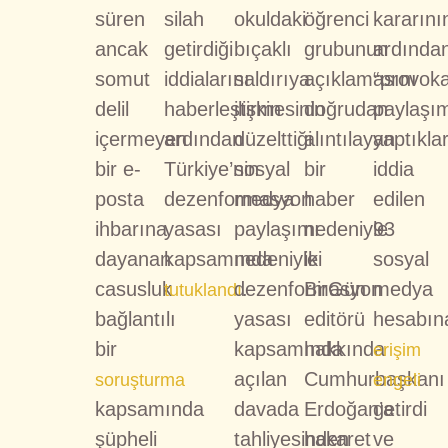
süren
silah
okuldaki
öğrenci
kararını
ancak
getirdiği
bıçaklı
grubunun
ardında
somut
iddialarını
saldırıya
açıklamasını
“provoka
delil
haberleştirmesinin
ilişkin
doğrudan
paylaşım
içermeyen
ardından
düzelttiği
alıntılayan
yaptıklar
bir e-
Türkiye’nin
sosyal
bir
iddia
posta
dezenformasyon
medya
haber
edilen
ihbarına
yasası
paylaşımı
nedeniyle
93
dayanan
kapsamında
nedeniyle
iki
sosyal
casusluk
dezenformasyon
.
BirGün
medya
tutuklandı
bağlantılı
yasası
editörü
hesabın
bir
kapsamında
hakkında
erişim
açılan
Cumhurbaşkanı
soruşturma
engeli
kapsamında
davada
Erdoğan’a
getirdi
şüpheli
tahliyesinden
hakaret
ve