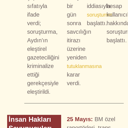
sıfatıyla
bir
iddiasıyla
hesap
ifade
gün
kullanıcı
soruşturma
verdi;
sonra
başlattı.
hakkınd
soruşturma,
savcılığın
soruştu
Aydın’ın
itirazı
başlattı.
eleştirel
üzerine
gazeteciliğini
yeniden
kriminalize
tutuklanmasına
ettiği
karar
gerekçesiyle
verdi.
eleştirildi.
İnsan Hakları
25 Mayıs:
BM özel
raportörleri, trans