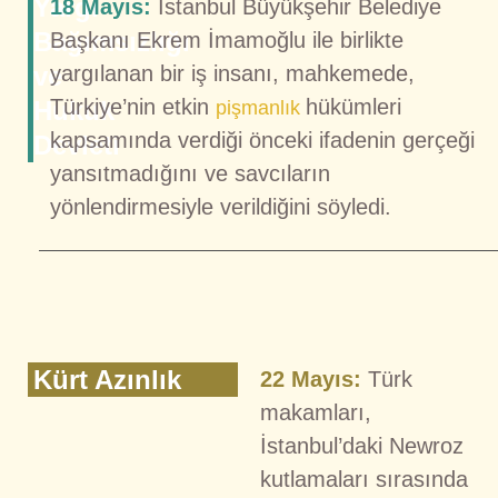
Yargı
18 Mayıs:
İstanbul Büyükşehir Belediye
Bağımsızlığı
Başkanı Ekrem İmamoğlu ile birlikte
ve
yargılanan bir iş insanı, mahkemede,
Türkiye’nin etkin
hükümleri
Hukuk
pişmanlık
kapsamında verdiği önceki ifadenin gerçeği
Devleti
yansıtmadığını ve savcıların
yönlendirmesiyle verildiğini söyledi.
Kürt Azınlık
22 Mayıs:
Türk
makamları,
İstanbul’daki Newroz
kutlamaları sırasında