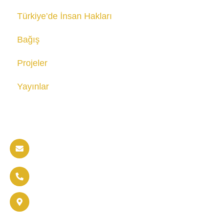
Türkiye’de İnsan Hakları
Bağış
Projeler
Yayınlar
Bize ulaşın
info@soldaritywithothers.com
+32 494 32 45 50
Brüksel