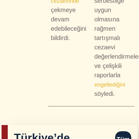
serbestliğe
cezaevinde
çekmeye
uygun
devam
olmasına
edebileceğini
rağmen
bildirdi.
tartışmalı
cezaevi
değerlendirmeler
ve çelişkili
raporlarla
engellediğini
söyledi.
Türkiye’de