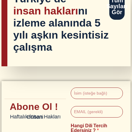
Tüm
Sayıları
insan hakları
nı
Gör
izleme alanında 5
yılı aşkın kesintisiz
çalışma
Abone Ol !
Haftalık İnsan Hakları Bülteni
Hangi Dili Tercih
Edersiniz ?