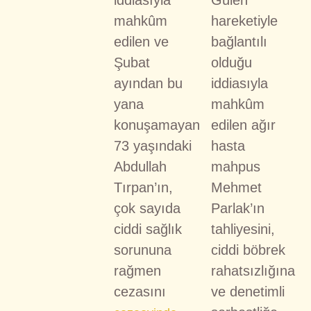
iddiasıyla
Gülen
mahkûm
hareketiyle
edilen ve
bağlantılı
Şubat
olduğu
ayından bu
iddiasıyla
yana
mahkûm
konuşamayan
edilen ağır
73 yaşındaki
hasta
Abdullah
mahpus
Tırpan’ın,
Mehmet
çok sayıda
Parlak’ın
ciddi sağlık
tahliyesini,
sorununa
ciddi böbrek
rağmen
rahatsızlığına
cezasını
ve denetimli