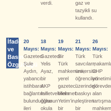
verdi.
gaz ve
tazyikli su
kullandı.
İfade
20
18
19
21
26
ve
Mayıs:
Mayıs:
Mayıs:
Mayıs:
Mayıs:
Basın
Gazeteci
Gazeteci
Bir
Türk
Türk
Şule
Yelis
Türk
savcıları,
makamla
Özgürlüğü
Aydın,
Ayaz,
mahkemesi,
üniversite
CHP
yabancı
bir
yerel
öğrencileri
yönetimi
istihbarat
AKP
gazeteci
üzerindeki
görevde
bağlantıları
milletvekilinin
Mehmet
baskıyı
alan
bulunduğunu
oğlunun
Yetim’in,
eleştiren
tartışma
ileri
okula
bir
bir
mahke