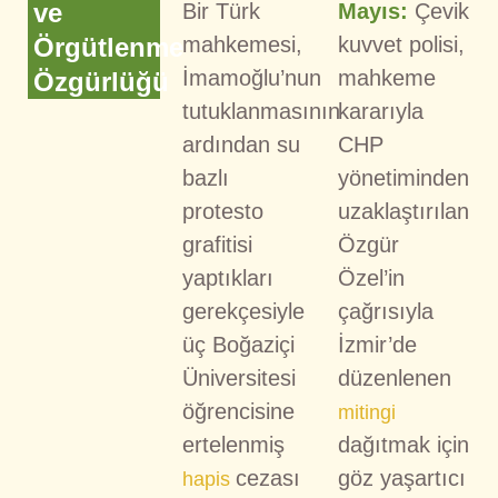
ve
Bir Türk
Mayıs:
Çevik
Örgütlenme
mahkemesi,
kuvvet polisi,
İmamoğlu’nun
mahkeme
Özgürlüğü
tutuklanmasının
kararıyla
ardından su
CHP
bazlı
yönetiminden
protesto
uzaklaştırılan
grafitisi
Özgür
yaptıkları
Özel’in
gerekçesiyle
çağrısıyla
üç Boğaziçi
İzmir’de
Üniversitesi
düzenlenen
öğrencisine
mitingi
ertelenmiş
dağıtmak için
cezası
göz yaşartıcı
hapis