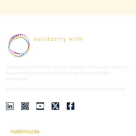
Solidarity With OTHERS, Belçika Şirketler ve Dernekler Kanunu
kapsamında tescil edilmiş uluslararası bir insan hakları
kuruluşudur.
Şeffaflık amacıyla, kuruluşumuz AB Şeffaflık Sicili’nde kayıtlıdır.
Hakkımızda