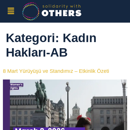
Kategori:
Kadın
Hakları-AB
8 Mart Yürüyüşü ve Standımız – Etkinlik Özeti