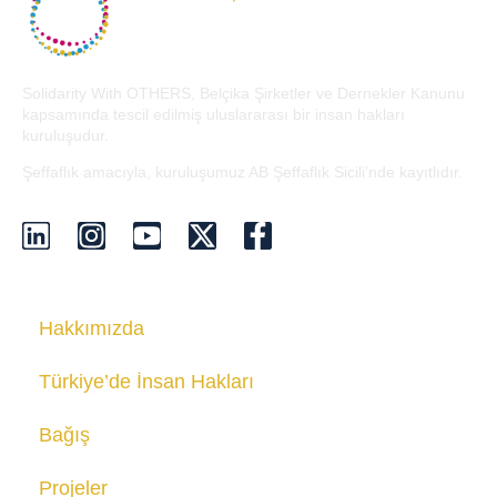
Solidarity With OTHERS, Belçika Şirketler ve Dernekler Kanunu
kapsamında tescil edilmiş uluslararası bir insan hakları
kuruluşudur.
Şeffaflık amacıyla, kuruluşumuz AB Şeffaflık Sicili’nde kayıtlıdır.
Hakkımızda
Türkiye’de İnsan Hakları
Bağış
Projeler